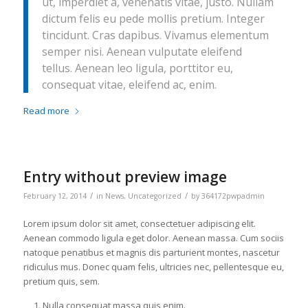
ut, imperdiet a, venenatis vitae, justo. Nullam
dictum felis eu pede mollis pretium. Integer
tincidunt. Cras dapibus. Vivamus elementum
semper nisi. Aenean vulputate eleifend
tellus. Aenean leo ligula, porttitor eu,
consequat vitae, eleifend ac, enim.
Read more
Entry without preview image
/
/
February 12, 2014
in
News
,
Uncategorized
by
364172pwpadmin
Lorem ipsum dolor sit amet, consectetuer adipiscing elit.
Aenean commodo ligula eget dolor. Aenean massa. Cum sociis
natoque penatibus et magnis dis parturient montes, nascetur
ridiculus mus. Donec quam felis, ultricies nec, pellentesque eu,
pretium quis, sem.
Nulla consequat massa quis enim.