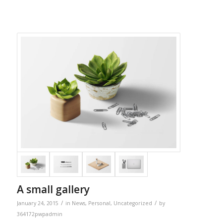
A small gallery
/
/
January 24, 2015
in
News
,
Personal
,
Uncategorized
by
364172pwpadmin