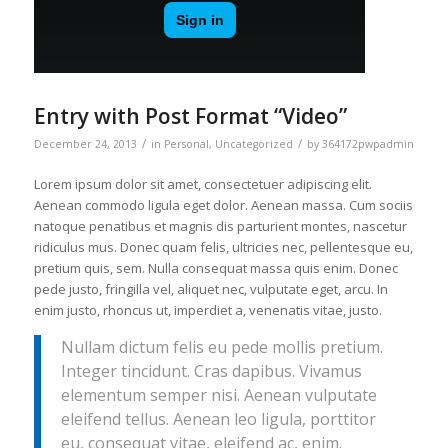
Entry with Post Format “Video”
/
/
December 24, 2013
in
Personal
,
Uncategorized
by
364172pwpadmin
Lorem ipsum dolor sit amet, consectetuer adipiscing elit.
Aenean commodo ligula eget dolor. Aenean massa. Cum sociis
natoque penatibus et magnis dis parturient montes, nascetur
ridiculus mus. Donec quam felis, ultricies nec, pellentesque eu,
pretium quis, sem. Nulla consequat massa quis enim. Donec
pede justo, fringilla vel, aliquet nec, vulputate eget, arcu. In
enim justo, rhoncus ut, imperdiet a, venenatis vitae, justo.
Nullam dictum felis eu pede mollis pretium.
Integer tincidunt. Cras dapibus. Vivamus
elementum semper nisi. Aenean vulputate
eleifend tellus. Aenean leo ligula, porttitor
eu, consequat vitae, eleifend ac, enim.