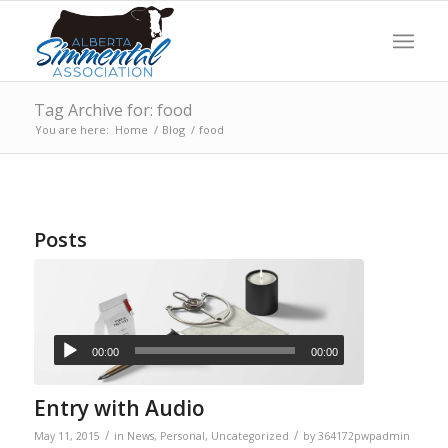
Tag Archive for: food
You are here:
Home
/
Blog
/
food
Posts
00:00
00:00
Entry with Audio
/
/
May 11, 2015
in
News
,
Personal
,
Uncategorized
by
364172pwpadmin