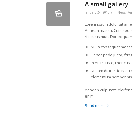
A small gallery
/
January 24, 2015
in
News
,
Pe
Lorem ipsum dolor sit amet
Aenean massa. Cum sociis
ridiculus mus. Donec quam 
Nulla consequat massa
Donec pede justo, fringi
In enim justo, rhoncus u
Nullam dictum felis eu 
elementum semper nisi
Aenean vulputate eleifend t
enim.
Read more