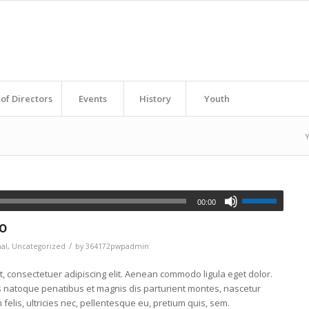
of Directors
Events
History
Youth
Y
00:00
io
/
al
,
Uncategorized
by
364172pwpadmin
, consectetuer adipiscing elit. Aenean commodo ligula eget dolor.
 natoque penatibus et magnis dis parturient montes, nascetur
felis, ultricies nec, pellentesque eu, pretium quis, sem.