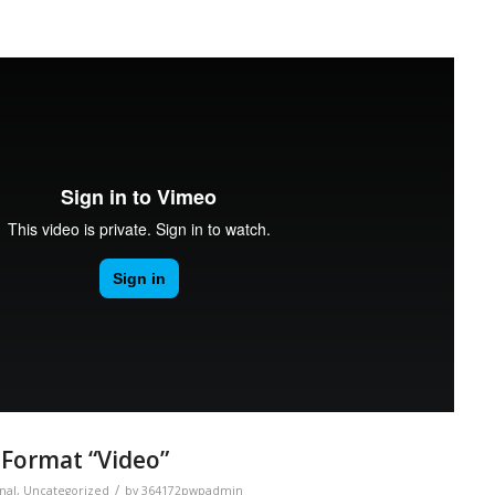
 Format “Video”
/
nal
,
Uncategorized
by
364172pwpadmin