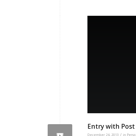
Entry with Post
/
December 24, 2013
in
Perso