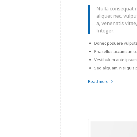
Nulla consequat m
aliquet nec, vulpu
a, venenatis vitae
Integer.
Donec posuere vulputa
Phasellus accumsan cur
Vestibulum ante ipsum p
Sed aliquam, nisi quis 
Read more