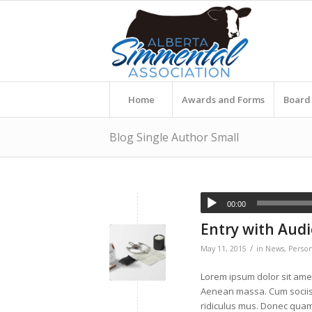
Home
Awards and Forms
Board 
Blog Single Author Small
00:00
Entry with Aud
/
May 11, 2015
in
News
,
Person
Lorem ipsum dolor sit amet
Aenean massa. Cum sociis
ridiculus mus. Donec quam 