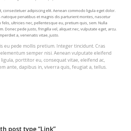
, consectetuer adipiscing elit. Aenean commodo ligula eget dolor.
 natoque penatibus et magnis dis parturient montes, nascetur
elis, ultricies nec, pellentesque eu, pretium quis, sem. Nulla
 Donec pede justo, fringilla vel, aliquet nec, vulputate eget, arcu.
imperdiet a, venenatis vitae, justo.
s eu pede mollis pretium. Integer tincidunt. Cras
 elementum semper nisi. Aenean vulputate eleifend
 ligula, porttitor eu, consequat vitae, eleifend ac,
m ante, dapibus in, viverra quis, feugiat a, tellus.
ith post type “Link”