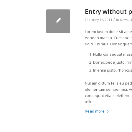
Entry without 
/
February 12, 2014
in
News
,
U
Lorem ipsum dolor sit amet
Aenean massa. Cum sociis
ridiculus mus. Donec quam 
Nulla consequat mass
Donec pede justo, fring
In enim justo, rhoncus
Nullam dictum felis eu ped
elementum semper nisi. Aen
consequat vitae, eleifend a
tellus.
Read more