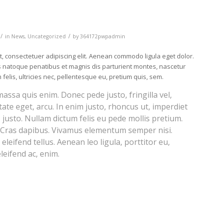
/
/
in
News
,
Uncategorized
by
364172pwpadmin
, consectetuer adipiscing elit. Aenean commodo ligula eget dolor.
 natoque penatibus et magnis dis parturient montes, nascetur
felis, ultricies nec, pellentesque eu, pretium quis, sem.
assa quis enim. Donec pede justo, fringilla vel,
tate eget, arcu. In enim justo, rhoncus ut, imperdiet
, justo. Nullam dictum felis eu pede mollis pretium.
. Cras dapibus. Vivamus elementum semper nisi.
leifend tellus. Aenean leo ligula, porttitor eu,
leifend ac, enim.