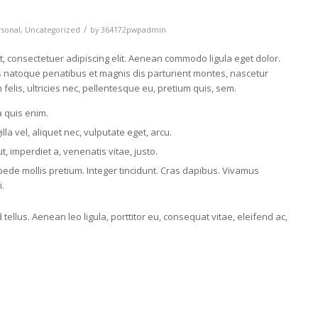
/
rsonal
,
Uncategorized
by
364172pwpadmin
, consectetuer adipiscing elit. Aenean commodo ligula eget dolor.
 natoque penatibus et magnis dis parturient montes, nascetur
felis, ultricies nec, pellentesque eu, pretium quis, sem.
 quis enim.
lla vel, aliquet nec, vulputate eget, arcu.
t, imperdiet a, venenatis vitae, justo.
pede mollis pretium. Integer tincidunt. Cras dapibus. Vivamus
.
ellus. Aenean leo ligula, porttitor eu, consequat vitae, eleifend ac,