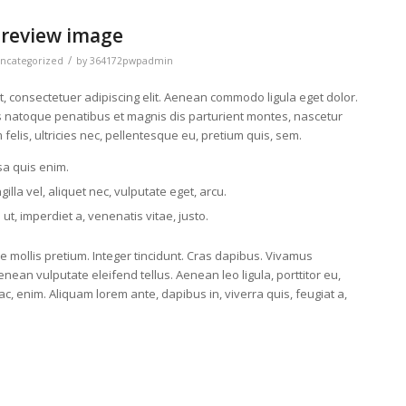
preview image
/
ncategorized
by
364172pwpadmin
, consectetuer adipiscing elit. Aenean commodo ligula eget dolor.
 natoque penatibus et magnis dis parturient montes, nascetur
felis, ultricies nec, pellentesque eu, pretium quis, sem.
a quis enim.
illa vel, aliquet nec, vulputate eget, arcu.
 ut, imperdiet a, venenatis vitae, justo.
e mollis pretium. Integer tincidunt. Cras dapibus. Vivamus
ean vulputate eleifend tellus. Aenean leo ligula, porttitor eu,
c, enim. Aliquam lorem ante, dapibus in, viverra quis, feugiat a,